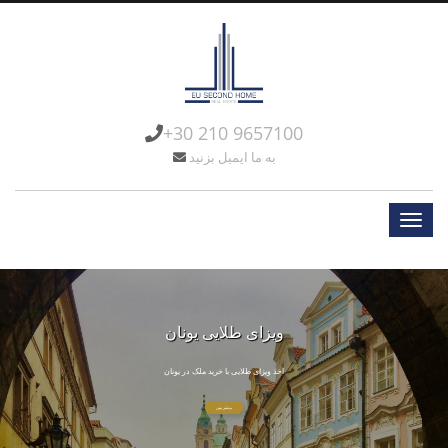
+30 210 9657100
به ما ایمیل بزنید
خرید ملک تجاری در اروپا
ویزای طلایی یونان
اخذ ویزای طلایی با خرید ملک در یونان
بیشتر ببین