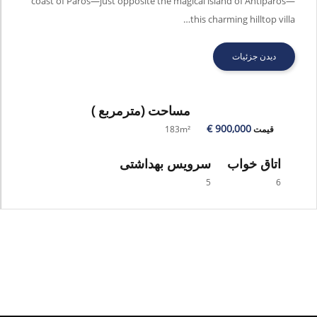
coast of Paros—just opposite the magical island of Antiparos—
this charming hilltop villa…
دیدن جزئیات
مساحت
(مترمربع )
900,000 €
قیمت
183m²
اتاق خواب
سرویس بهداشتی
5
6