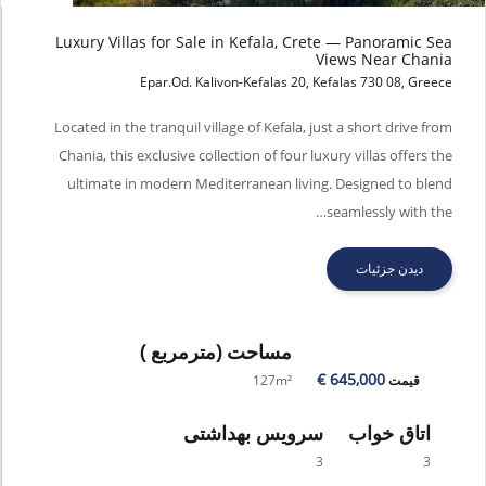
Luxury Villas for Sale in Kefala, Crete — Panoramic Sea
Views Near Chania
Epar.Od. Kalivon-Kefalas 20, Kefalas 730 08, Greece
Luxury Villas for Sale in Kefala, Crete — Panoramic Sea Views Near
Chania
Located in the tranquil village of Kefala, just a short drive from
Chania, this exclusive collection of four luxury villas offers the
ultimate in modern Mediterranean living. Designed to blend
seamlessly with the…
دیدن جزئیات
مساحت
(مترمربع )
645,000 €
قیمت
127m²
اتاق خواب
سرویس بهداشتی
3
3