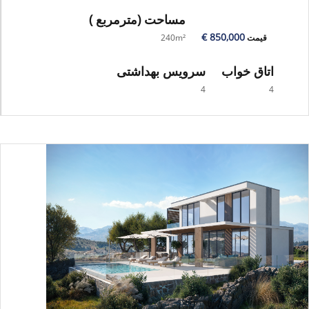
مساحت
(مترمربع )
850,000 €
قیمت
240m²
اتاق خواب
سرویس بهداشتی
4
4