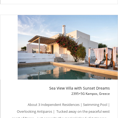
Sea View Villa with Sunset Dreams
2395+5G Kampos, Greece
Sea View Villa with Sunset Dreams
About 3 Independent Residences | Swimming Pool |
Overlooking Antiparos | Tucked away on the peaceful west