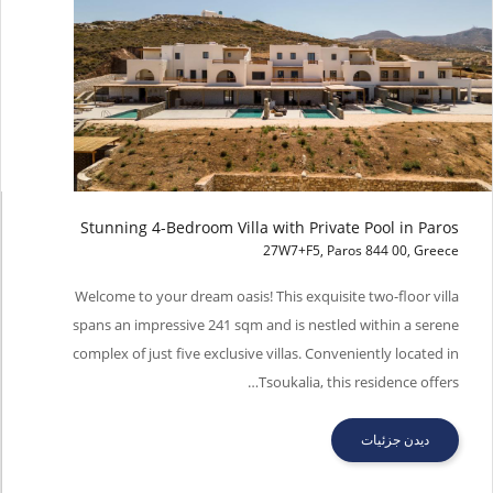
Stunning 4-Bedroom Villa with Private Pool in Paros
27W7+F5, Paros 844 00, Greece
Stunning 4-Bedroom Villa with Private Pool in Paros
Welcome to your dream oasis! This exquisite two-floor villa
spans an impressive 241 sqm and is nestled within a serene
complex of just five exclusive villas. Conveniently located in
Tsoukalia, this residence offers…
دیدن جزئیات